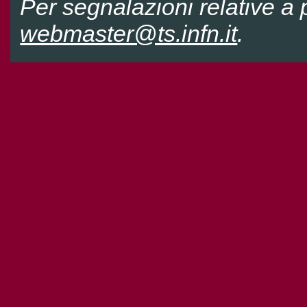
Per segnalazioni relative a p
webmaster@ts.infn.it
.