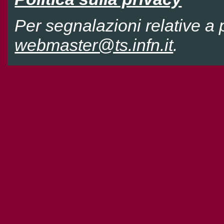
Per segnalazioni relative a p
webmaster@ts.infn.it
.