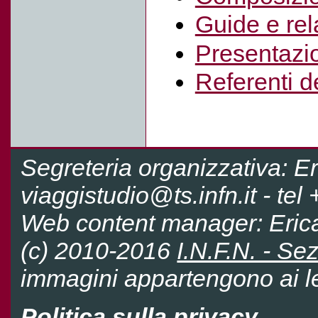
Guide e rel
Presentazi
Referenti d
Segreteria organizzativa: E
viaggistudio@ts.infn.it - te
Web content manager: Eri
(c) 2010-2016
I.N.F.N. - Sez
immagini appartengono ai leg
Politica sulla privacy